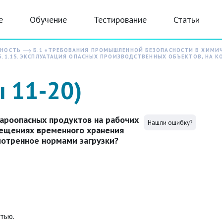
е
Обучение
Тестирование
Статьи
СНОСТЬ
Б.1 «ТРЕБОВАНИЯ ПРОМЫШЛЕННОЙ БЕЗОПАСНОСТИ В ХИМИ
.1.15. ЭКСПЛУАТАЦИЯ ОПАСНЫХ ПРОИЗВОДСТВЕННЫХ ОБЪЕКТОВ, НА
ы 11-20)
жароопасных продуктов на рабочих
Нашли ошибку?
мещениях временного хранения
отренное нормами загрузки?
тью.