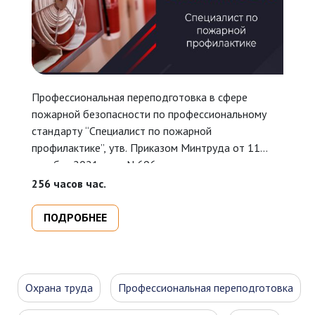
Профессиональная переподготовка в сфере
У
пожарной безопасности по профессиональному
П
стандарту “Специалист по пожарной
N
профилактике”, утв. Приказом Минтруда от 11
п
октября 2021 года N 696н.
п
п
256 часов час.
16
п
ПОДРОБНЕЕ
Охрана труда
Профессиональная переподготовка