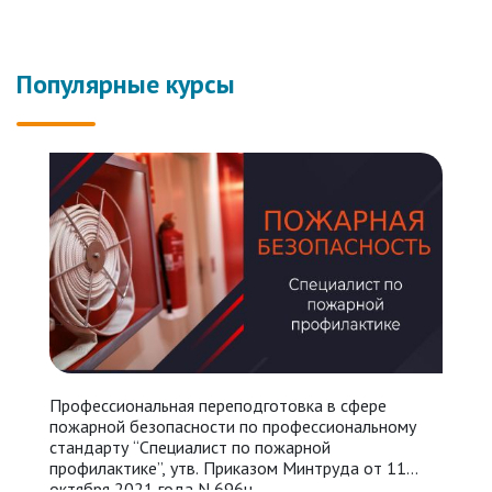
Популярные курсы
Профессиональная переподготовка в сфере
У
пожарной безопасности по профессиональному
П
стандарту “Специалист по пожарной
N
профилактике”, утв. Приказом Минтруда от 11
п
октября 2021 года N 696н.
п