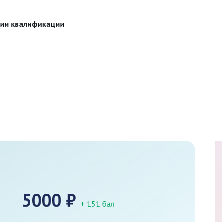
нии квалификации
5000
₽
+ 151 бал