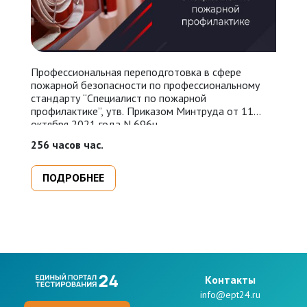
Профессиональная переподготовка в сфере
У
пожарной безопасности по профессиональному
П
стандарту “Специалист по пожарной
N
профилактике”, утв. Приказом Минтруда от 11
п
октября 2021 года N 696н.
п
п
256 часов час.
16
п
ПОДРОБНЕЕ
Kонтакты
info@ept24.ru