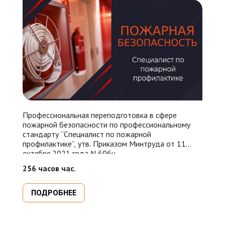
Профессиональная переподготовка в сфере
У
пожарной безопасности по профессиональному
П
стандарту “Специалист по пожарной
N
профилактике”, утв. Приказом Минтруда от 11
п
октября 2021 года N 696н.
п
п
256 часов час.
16
п
ПОДРОБНЕЕ