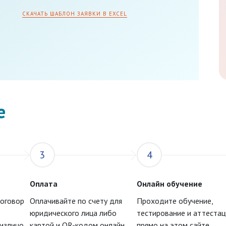
СКАЧАТЬ ШАБЛОН ЗАЯВКИ В EXCEL
е
3
4
Оплата
Онлайн обучение
договор
Оплачивайте по счету для
Проходите обучение,
юридического лица либо
тестирование и аттеста
физлицо
картой и QR-кодом онлайн
прямо на этом сайте