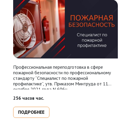
Профессиональная переподготовка в сфере
У
пожарной безопасности по профессиональному
П
стандарту “Специалист по пожарной
N
профилактике”, утв. Приказом Минтруда от 11
п
октября 2021 года N 696н.
п
п
256 часов час.
16
п
ПОДРОБНЕЕ