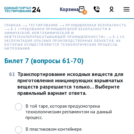
Корзина
0
ГЛАВНАЯ
ТЕСТИРОВАНИЕ
ПРОМЫШЛЕННАЯ БЕЗОПАСНОСТЬ
Б.1 «ТРЕБОВАНИЯ ПРОМЫШЛЕННОЙ БЕЗОПАСНОСТИ В
ХИМИЧЕСКОЙ, НЕФТЕХИМИЧЕСКОЙ И
НЕФТЕГАЗОПЕРЕРАБАТЫВАЮЩЕЙ ПРОМЫШЛЕННОСТИ»
Б.1.15.
ЭКСПЛУАТАЦИЯ ОПАСНЫХ ПРОИЗВОДСТВЕННЫХ ОБЪЕКТОВ, НА
КОТОРЫХ ОСУЩЕСТВЛЯЮТСЯ ТЕХНОЛОГИЧЕСКИЕ ПРОЦЕССЫ
НИТРОВАНИЯ
Билет 7 (вопросы 61-70)
61
Транспортирование исходных веществ для
приготовления инициирующих взрывчатых
веществ разрешается только… Выберите
правильный вариант ответа.
В той таре, которая предусмотрена
технологическим регламентом на данный
процесс.
В пластиковом контейнере.