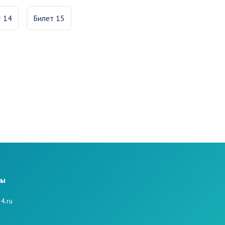
т 14
Билет 15
ты
4.ru