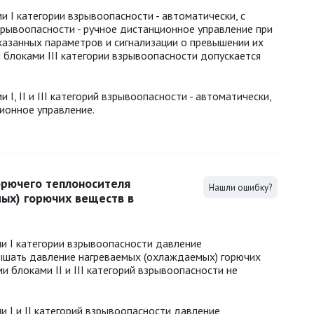
и I категории взрывоопасности - автоматически, с
зрывоопасности - ручное дистанционное управление при
казанных параметров и сигнализации о превышении их
 блоками III категории взрывоопасности допускается
I, II и III категорий взрывоопасности - автоматически,
ционное управление.
орючего теплоносителя
Нашли ошибку?
мых) горючих веществ в
и I категории взрывоопасности давление
ышать давление нагреваемых (охлаждаемых) горючих
и блоками II и III категорий взрывоопасности не
и I и II категорий взрывоопасности давление