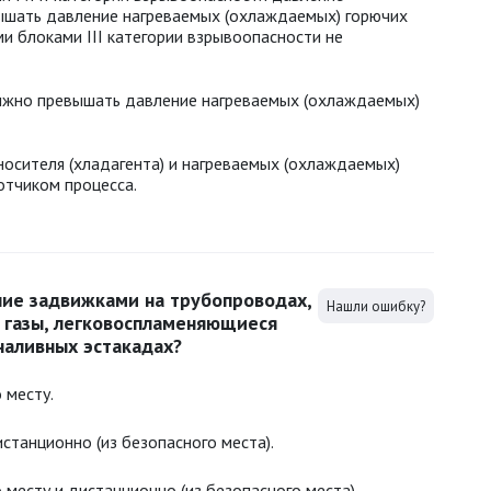
ышать давление нагреваемых (охлаждаемых) горючих
ми блоками III категории взрывоопасности не
олжно превышать давление нагреваемых (охлаждаемых)
осителя (хладагента) и нагреваемых (охлаждаемых)
отчиком процесса.
ние задвижками на трубопроводах,
Нашли ошибку?
газы, легковоспламеняющиеся
наливных эстакадах?
 месту.
танционно (из безопасного места).
месту и дистанционно (из безопасного места).