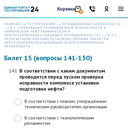
Корзина
0
ГЛАВНАЯ
ТЕСТИРОВАНИЕ
ПРОМЫШЛЕННАЯ БЕЗОПАСНОСТЬ
Б.1 «ТРЕБОВАНИЯ ПРОМЫШЛЕННОЙ БЕЗОПАСНОСТИ В
ХИМИЧЕСКОЙ, НЕФТЕХИМИЧЕСКОЙ И
НЕФТЕГАЗОПЕРЕРАБАТЫВАЮЩЕЙ ПРОМЫШЛЕННОСТИ»
Б.1.2.
ЭКСПЛУАТАЦИЯ ОПАСНЫХ ПРОИЗВОДСТВЕННЫХ ОБЪЕКТОВ
НЕФТЕГАЗОПЕРЕРАБАТЫВАЮЩИХ И НЕФТЕХИМИЧЕСКИХ
ПРОИЗВОДСТВ
Билет 15 (вопросы 141-150)
141
В соответствии с каким документом
проводится перед пуском проверка
исправности комплекса установки
подготовки нефти?
В соответствии с планом, утвержденным
техническим руководителем организации.
В соответствии с технологическим
регламентом.