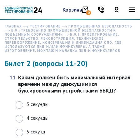
Корзина
0
ГЛАВНАЯ
ТЕСТИРОВАНИЕ
ПРОМЫШЛЕННАЯ БЕЗОПАСНОСТЬ
Б.9 «ТРЕБОВАНИЯ ПРОМЫШЛЕННОЙ БЕЗОПАСНОСТИ К
ПОДЪЕМНЫМ СООРУЖЕНИЯМ»
Б.9.8. ПРОЕКТИРОВАНИЕ,
СТРОИТЕЛЬСТВО, РЕКОНСТРУКЦИЯ, ТЕХНИЧЕСКОЕ
ПЕРЕВООРУЖЕНИЕ, КОНСЕРВАЦИЯ И ЛИКВИДАЦИЯ ОПО, ГДЕ
ИСПОЛЬЗУЮТСЯ ПКД И/ИЛИ ФУНИКУЛЕРЫ, А ТАКЖЕ
ИЗГОТОВЛЕНИЕ, МОНТАЖ И НАЛАДКА ПКД И ФУНИКУЛЕРОВ
Билет 2 (вопросы 11-20)
11
Каким должен быть минимальный интервал
времени между движущимися
буксировочными устройствами ББКД?
3 секунды.
4 секунды.
5 секунд