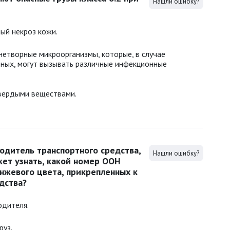
Нашли ошибку?
ый некроз кожи.
нетворные микроорганизмы, которые, в случае
тных, могут вызывать различные инфекционные
вердыми веществами.
одитель транспортного средства,
Нашли ошибку?
жет узнать, какой номер ООН
нжевого цвета, прикрепленных к
дства?
одителя.
руз.