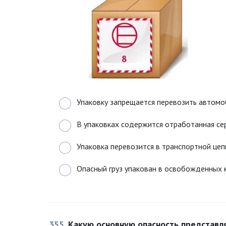
Упаковку запрещается перевозить автом
В упаковках содержится отработанная сер
Упаковка перевозится в транспортной це
Опасный груз упакован в освобожденных 
355
Какую основную опасность представля