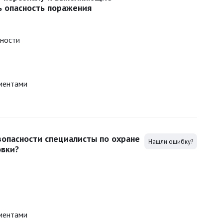
ь опасность поражения
сности
ментами
зопасности специалисты по охране
Нашли ошибку?
овки?
ментами