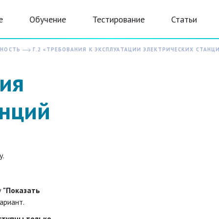
е
Обучение
Тестирование
Статьи
СНОСТЬ
Г.2 «ТРЕБОВАНИЯ К ЭКСПЛУАТАЦИИ ЭЛЕКТРИЧЕСКИХ СТАНЦИ
ция
анций
у.
у
"Показать
ариант.
ступны только