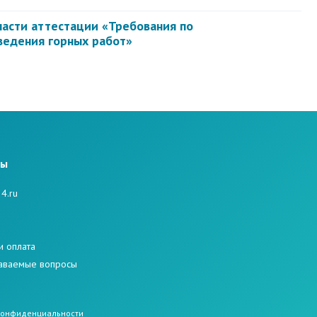
ласти аттестации «Требования по
ведения горных работ»
ты
4.ru
е
и оплата
даваемые вопросы
конфиденциальности