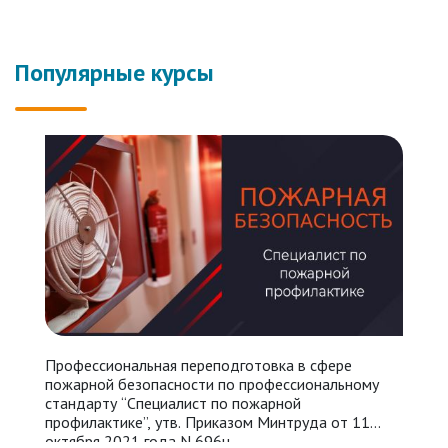
Популярные курсы
Профессиональная переподготовка в сфере
У
пожарной безопасности по профессиональному
П
стандарту “Специалист по пожарной
N
профилактике”, утв. Приказом Минтруда от 11
п
октября 2021 года N 696н.
п