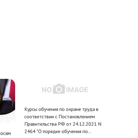
Курсы обучения по охране труда в
Курс обуче
соответствии с Постановлением
методам и 
Правительства РФ от 24.12.2021 N
работ повы
2464 "О порядке обучения по
соответств
росам