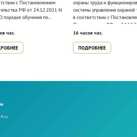
тствии с Постановлением
охраны труда и функциониро
ельства РФ от 24.12.2021 N
системы управления охраной 
О порядке обучения по
в соответствии с Постановл
 труда и проверки знания
Правительства РФ от 24.12.
аний охраны труда" и
2464 "О порядке обучения по
ов час.
16 часов час.
значен для повышения
охране труда и проверки зна
икации персонала
требований охраны труда" с
РОБНЕЕ
ПОДРОБНЕЕ
иятия по оказанию первой
подготовкой к сдаче экзамен
и пострадавшим.
ЕИСОТ Минтруда.
ты
4.ru
е