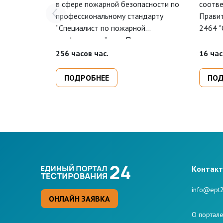
в сфере пожарной безопасности по
соотве
профессиональному стандарту
Правит
“Специалист по пожарной
2464 "
профилактике”, утв. Приказом
охране
Минтруда от 11 октября 2021 года
требов
256 часов час.
16 час
N 696н.
предна
квалиф
ПОДРОБНЕЕ
ПОД
предпр
помощ
Kонтак
info@ept2
ОНЛАЙН ЗАЯВКА
О портал