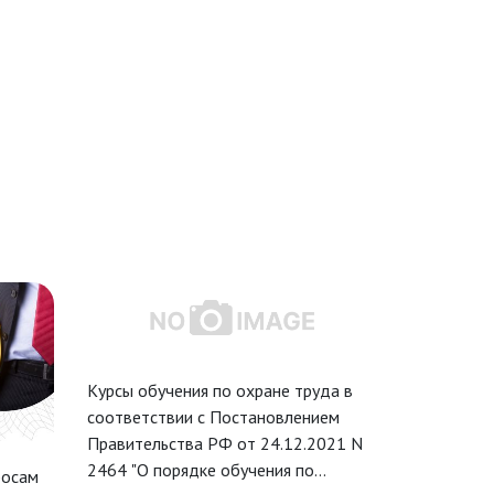
Курсы обучения по охране труда в
Курс обуче
соответствии с Постановлением
методам и 
Правительства РФ от 24.12.2021 N
работ повы
2464 "О порядке обучения по
соответств
росам