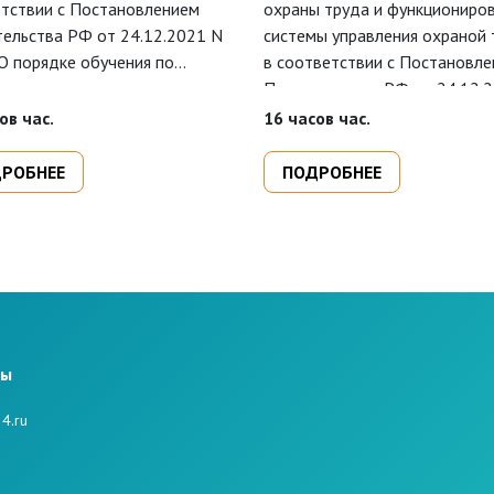
тствии с Постановлением
охраны труда и функциониро
ельства РФ от 24.12.2021 N
системы управления охраной 
О порядке обучения по
в соответствии с Постановл
 труда и проверки знания
Правительства РФ от 24.12.
аний охраны труда" и
2464 "О порядке обучения по
ов час.
16 часов час.
значен для повышения
охране труда и проверки зна
икации персонала
требований охраны труда" с
РОБНЕЕ
ПОДРОБНЕЕ
иятия по оказанию первой
подготовкой к сдаче экзамен
и пострадавшим.
ЕИСОТ Минтруда.
ты
4.ru
е