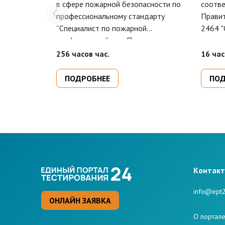
в сфере пожарной безопасности по
соотве
профессиональному стандарту
Правит
“Специалист по пожарной
2464 "
профилактике”, утв. Приказом
охране
Минтруда от 11 октября 2021 года
требов
256 часов час.
16 час
N 696н.
предна
квалиф
ПОДРОБНЕЕ
ПОД
предпр
помощ
Kонтак
info@ept2
ОНЛАЙН ЗАЯВКА
О портал